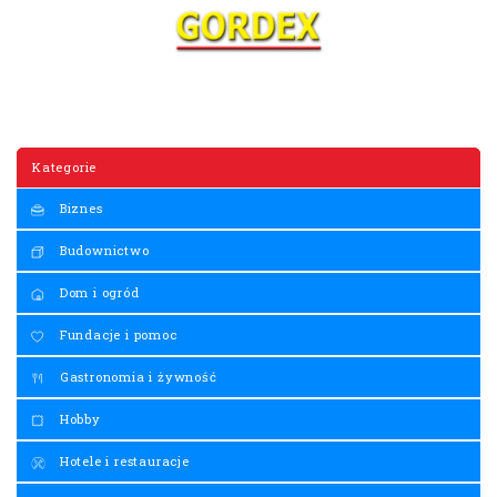
Kategorie
Biznes
Budownictwo
Dom i ogród
Fundacje i pomoc
Gastronomia i żywność
Hobby
Hotele i restauracje