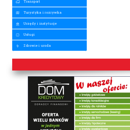
Transport
Turystyka i rozrywka
Urzędy i instytucje
Usługi
Zdrowie i uroda