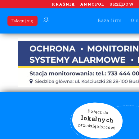
KRAŚNIK
ANNOPOL
URZĘDÓW
Baza firm
O n
Zaloguj się
Dołącz do
lokalnych
przedsiębiorców!