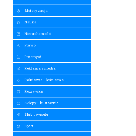
Motoryzacja
Nauka
Nieruchomości
Prawo
Przemysł
Reklama i media
Rolnictwo i leśnictwo
Rozrywka
Sklepy i hurtownie
Ślub i wesele
Sport