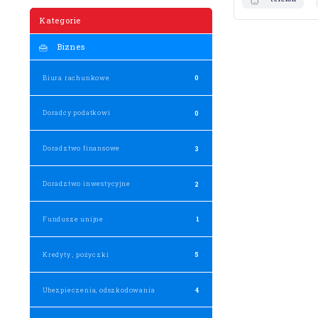
Kategorie
Biznes
Biura rachunkowe
0
Doradcy podatkowi
0
Doradztwo finansowe
3
Doradztwo inwestycyjne
2
Fundusze unijne
1
Kredyty , pożyczki
5
Ubezpieczenia, odszkodowania
4