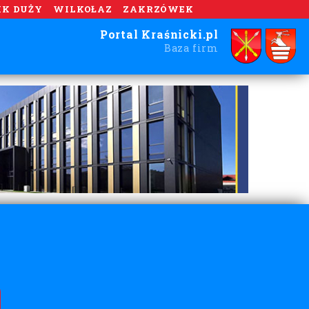
IK DUŻY
WILKOŁAZ
ZAKRZÓWEK
Portal Kraśnicki.pl
Baza firm