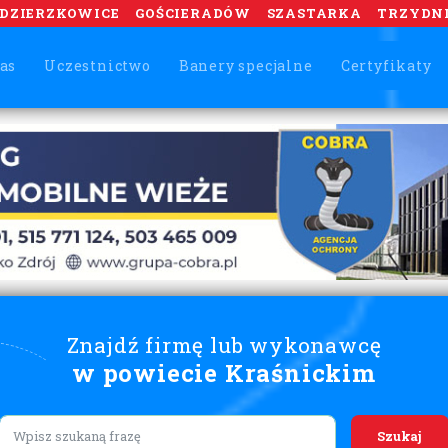
DZIERZKOWICE
GOŚCIERADÓW
SZASTARKA
TRZYDN
as
Uczestnictwo
Banery specjalne
Certyfikaty
Znajdź firmę lub wykonawcę
w powiecie Kraśnickim
Lorem ipsum