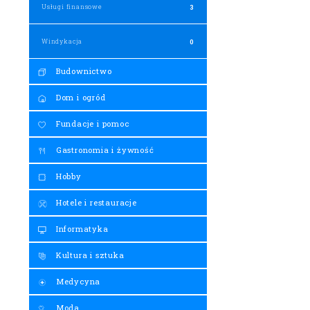
Usługi finansowe
3
Windykacja
0
Budownictwo
Dom i ogród
Fundacje i pomoc
Gastronomia i żywność
Hobby
Hotele i restauracje
Informatyka
Kultura i sztuka
Medycyna
Moda