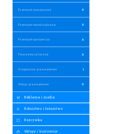
Przemysł maszynowy
0
Przemysł metalurgiczny
0
Przemysł spożywczy
0
Tworzywa sztuczne
0
Urządzenia przemysłowe
1
Usługi przemysłowe
0
Reklama i media
Rolnictwo i leśnictwo
Rozrywka
Sklepy i hurtownie