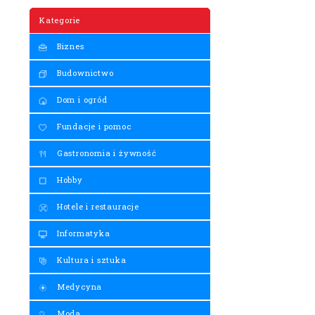
Kategorie
Biznes
Budownictwo
Dom i ogród
Fundacje i pomoc
Gastronomia i żywność
Hobby
Hotele i restauracje
Informatyka
Kultura i sztuka
Medycyna
Moda