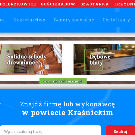
DZIERZKOWICE
GOŚCIERADÓW
SZASTARKA
TRZYDN
as
Uczestnictwo
Banery specjalne
Certyfikaty
Znajdź firmę lub wykonawcę
w powiecie Kraśnickim
Lorem ipsum