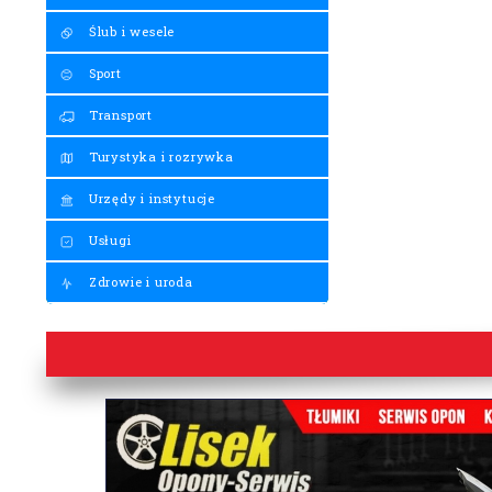
Ślub i wesele
Sport
Transport
Turystyka i rozrywka
Urzędy i instytucje
Usługi
Zdrowie i uroda