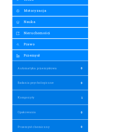
Motoryzacja
Nauka
Nieruchomości
Prawo
Przemysł
Automatyka przemysłowa
0
Badania psychologiczne
0
Kompozyty
1
Opakowania
0
Przemysł chemiczny
0