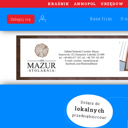
KRAŚNIK
ANNOPOL
URZĘDÓW
Baza firm
O n
Zaloguj się
Dołącz do
lokalnych
przedsiębiorców!