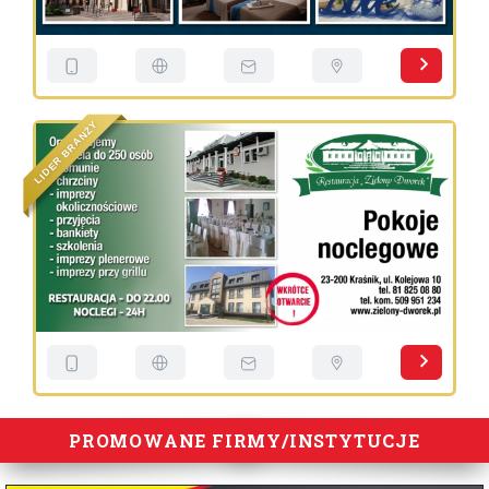
Y
Ż
N
A
R
B
R
E
D
I
L
PROMOWANE FIRMY/INSTYTUCJE