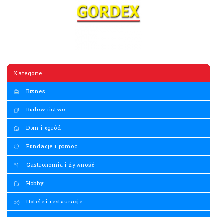
Kategorie
Biznes
Budownictwo
Dom i ogród
Fundacje i pomoc
Gastronomia i żywność
Hobby
Hotele i restauracje