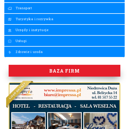
Transport
Turystyka i rozrywka
Urzędy i instytucje
Usługi
Zdrowie i uroda
BAZA FIRM
Y
Ż
N
A
R
B
R
E
D
I
L