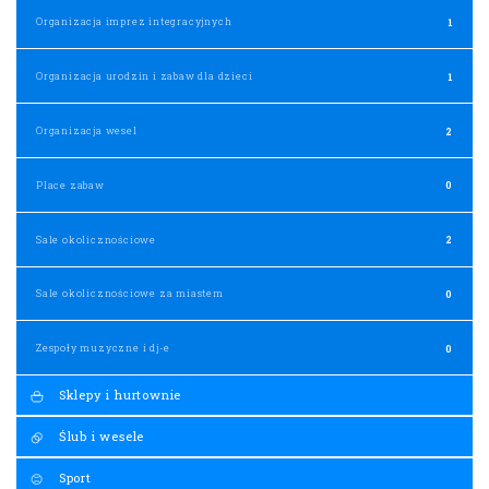
Organizacja imprez integracyjnych
1
Organizacja urodzin i zabaw dla dzieci
1
Organizacja wesel
2
Place zabaw
0
Sale okolicznościowe
2
Sale okolicznościowe za miastem
0
Zespoły muzyczne i dj-e
0
Sklepy i hurtownie
Ślub i wesele
Sport