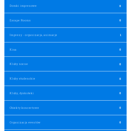
Domki imprezowe
0
Escape Rooms
0
Imprezy - organizacja, animacje
1
Kina
0
Kluby nocne
0
Kluby studenckie
0
Kluby, dyskoteki
0
Obiekty koncertowe
0
Organizacja eventów
0