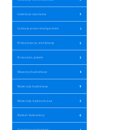
Instalacje sanitarne
3
Izolacje przeciwwilgociowe
1
Klimatyzacja, wentylacja
2
Kruszywo, piasek
3
Maszyny budowlane
4
Materiały budowlane
9
Materiały hydrauliczne
2
Nadzór budowlany
0
Ocieplenia budynków
1