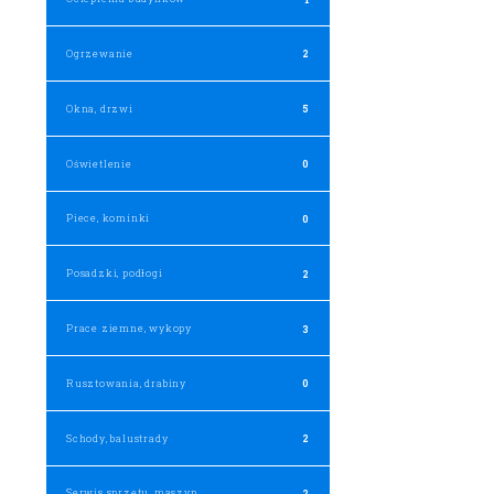
Ogrzewanie
2
Okna, drzwi
5
Oświetlenie
0
Piece, kominki
0
Posadzki, podłogi
2
Prace ziemne, wykopy
3
Rusztowania, drabiny
0
Schody, balustrady
2
Serwis sprzętu, maszyn
2