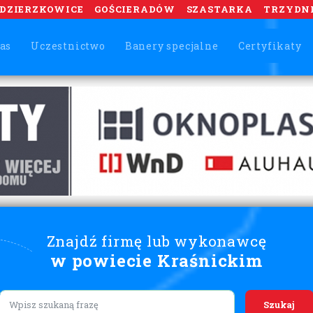
DZIERZKOWICE
GOŚCIERADÓW
SZASTARKA
TRZYDN
as
Uczestnictwo
Banery specjalne
Certyfikaty
Znajdź firmę lub wykonawcę
w powiecie Kraśnickim
Lorem ipsum