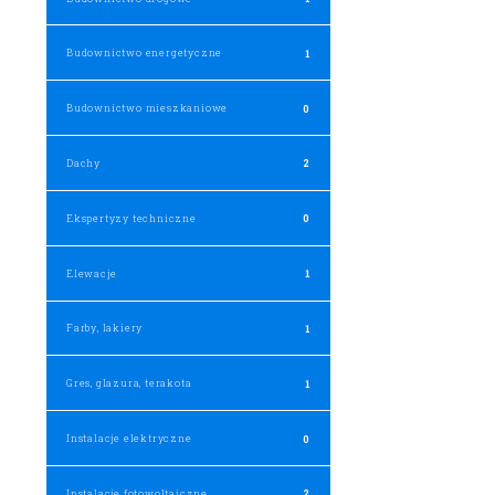
Budownictwo energetyczne
1
Budownictwo mieszkaniowe
0
Dachy
2
Ekspertyzy techniczne
0
Elewacje
1
Farby, lakiery
1
Gres, glazura, terakota
1
Instalacje elektryczne
0
Instalacje fotowoltaiczne
2