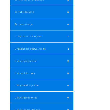
Tartaki, drewno
0
Termoizolacja
0
Urządzenia dźwigowe
2
Urządzenia spawalnicze
1
Usługi budowlane
2
Usługi dekarskie
0
Usługi elektryczne
0
Usługi geodezyjne
0
Usługi hydrauliczne
0