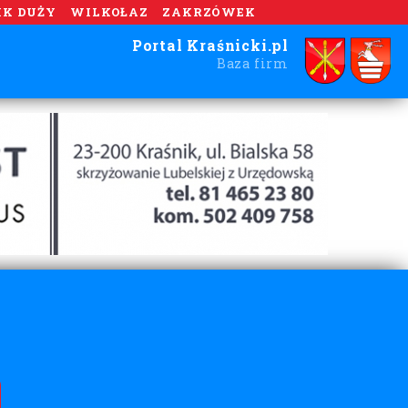
IK DUŻY
WILKOŁAZ
ZAKRZÓWEK
Portal Kraśnicki.pl
Baza firm