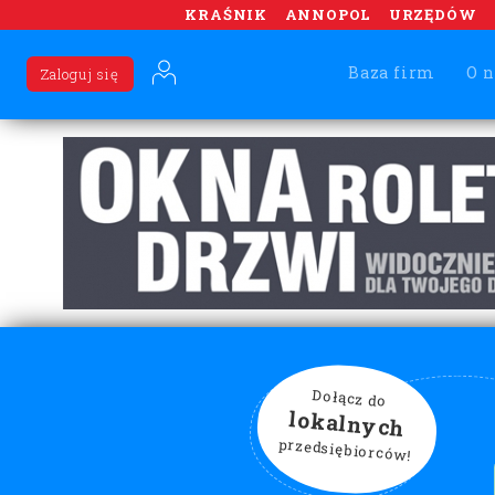
KRAŚNIK
ANNOPOL
URZĘDÓW
Baza firm
O n
Zaloguj się
Dołącz do
lokalnych
przedsiębiorców!