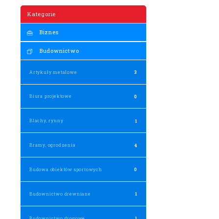
Kategorie
Biznes
Budownictwo
Artykuły metalowe
3
Biura projektowe
0
Blachy, rynny
1
Bramy, ogrodzenia
4
Budowa obiektów sportowych
0
Budownictwo drewniane
1
Budownictwo drogowe
1