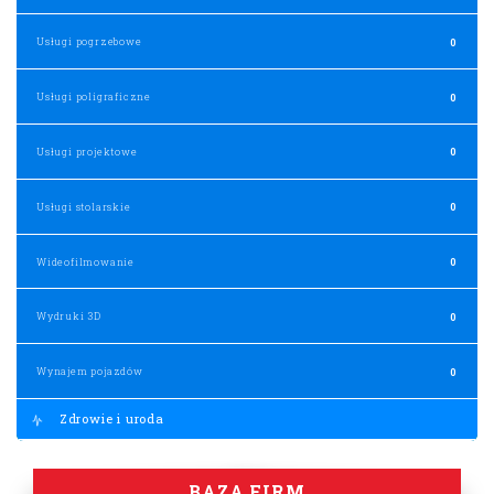
Usługi pogrzebowe
0
Usługi poligraficzne
0
Usługi projektowe
0
Usługi stolarskie
0
Wideofilmowanie
0
Wydruki 3D
0
Wynajem pojazdów
0
Zdrowie i uroda
BAZA FIRM