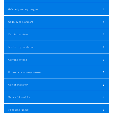
Gabinety weterynaryjne
0
Gadżety reklamowe
0
Kamieniarstwo
0
Marketing, reklama
0
Obróbka metali
0
Ochrona przeciwpożarowa
0
Odbiór odpadów
2
Pamiątki, ozdoby
0
Pozostałe usługi
0