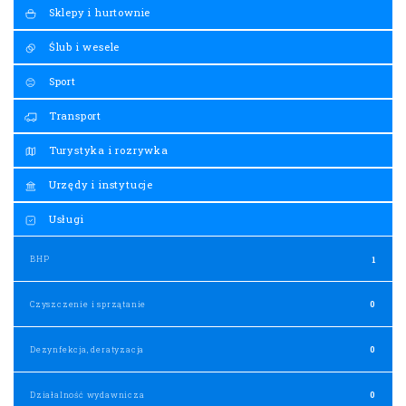
Sklepy i hurtownie
Ślub i wesele
Sport
Transport
Turystyka i rozrywka
Urzędy i instytucje
Usługi
BHP
1
Czyszczenie i sprzątanie
0
Dezynfekcja, deratyzacja
0
Działalność wydawnicza
0