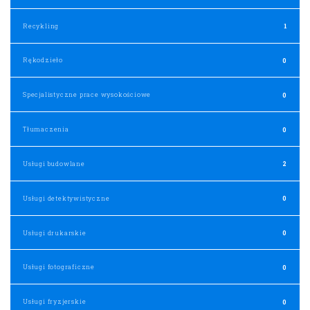
Recykling
1
Rękodzieło
0
Specjalistyczne prace wysokościowe
0
Tłumaczenia
0
Usługi budowlane
2
Usługi detektywistyczne
0
Usługi drukarskie
0
Usługi fotograficzne
0
Usługi fryzjerskie
0