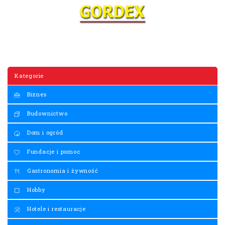
Kategorie
Biznes
Budownictwo
Dom i ogród
Fundacje i pomoc
Gastronomia i żywność
Hobby
Hotele i restauracje