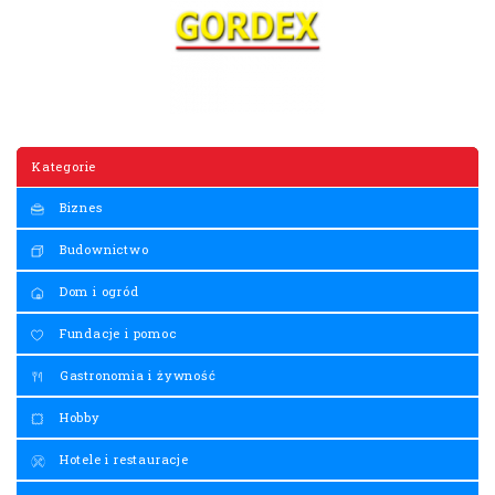
Kategorie
Biznes
Budownictwo
Dom i ogród
Fundacje i pomoc
Gastronomia i żywność
Hobby
Hotele i restauracje