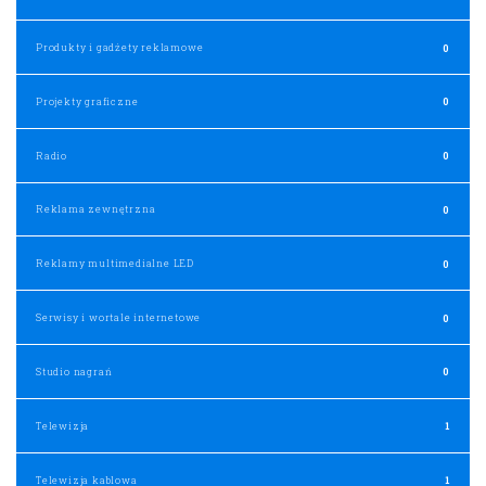
Produkty i gadżety reklamowe
0
Projekty graficzne
0
Radio
0
Reklama zewnętrzna
0
Reklamy multimedialne LED
0
Serwisy i wortale internetowe
0
Studio nagrań
0
Telewizja
1
Telewizja kablowa
1