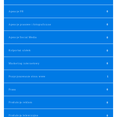
Agencje PR
0
Agencje prasowe i fotograficzne
0
Agencje Social Media
0
Kolportaż ulotek
0
Marketing internetowy
0
Pozycjonowanie stron www
1
Prasa
0
Produkcja reklam
0
Produkcja telewizyjna
0