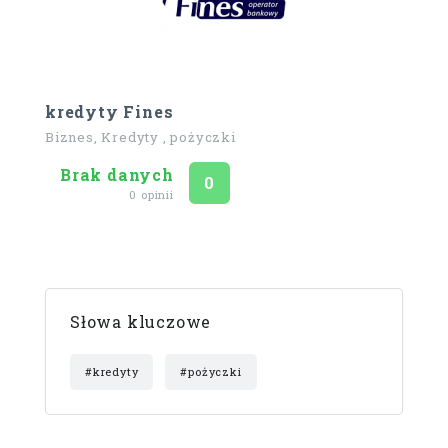
kredyty Fines
Biznes, Kredyty , pożyczki
Brak danych
Ocena
na 5
0
0 opinii
Słowa kluczowe
#kredyty
#pożyczki