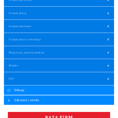
Urzędy pracy
0
Urzędy skarbowe
0
Urzędy stanu cywilnego
0
Więzienia, areszty śledcze
0
Wojsko
0
ZUS
0
Usługi
Zdrowie i uroda
BAZA FIRM