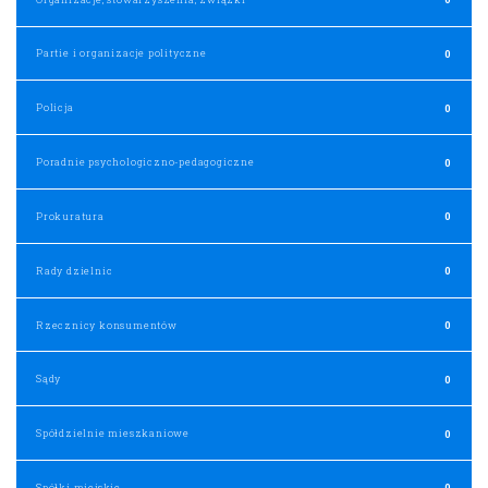
Partie i organizacje polityczne
0
Policja
0
Poradnie psychologiczno-pedagogiczne
0
Prokuratura
0
Rady dzielnic
0
Rzecznicy konsumentów
0
Sądy
0
Spółdzielnie mieszkaniowe
0
Spółki miejskie
0