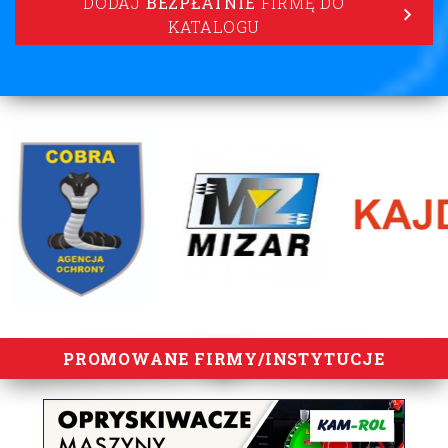
DODAJ
BEZPŁATNIE
FIRMĘ DO
KATALOGU
lorem ipsum
PROMOWANE FIRMY/INSTYTUCJE