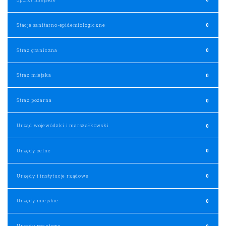
Stacje sanitarno-epidemiologiczne
0
Straż graniczna
0
Straż miejska
0
Straż pożarna
0
Urząd wojewódzki i marszałkowski
0
Urzędy celne
0
Urzędy i instytucje rządowe
0
Urzędy miejskie
0
Urzędy pocztowe
0