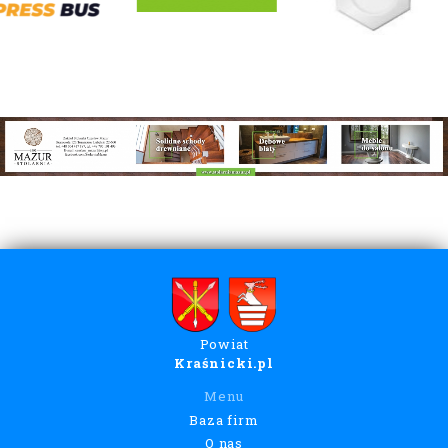
Powiat
Kraśnicki.pl
Menu
Baza firm
O nas