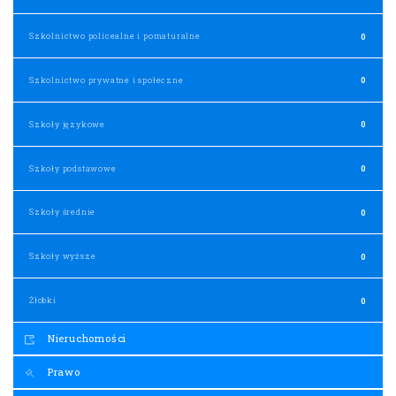
Szkolnictwo policealne i pomaturalne
0
Szkolnictwo prywatne i społeczne
0
Szkoły językowe
0
Szkoły podstawowe
0
Szkoły średnie
0
Szkoły wyższe
0
Żłobki
0
Nieruchomości
Prawo