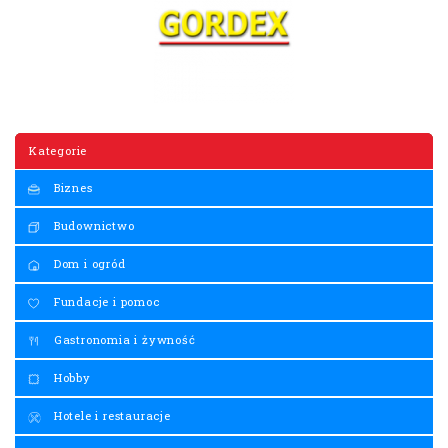
Kategorie
Biznes
Budownictwo
Dom i ogród
Fundacje i pomoc
Gastronomia i żywność
Hobby
Hotele i restauracje