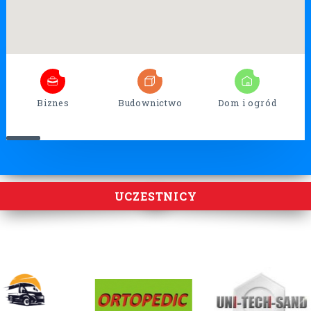
7
26
17
Biznes
Budownictwo
Dom i ogród
UCZESTNICY