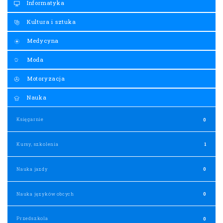
Informatyka
Kultura i sztuka
Medycyna
Moda
Motoryzacja
Nauka
Księgarnie
0
Kursy, szkolenia
1
Nauka jazdy
0
Nauka języków obcych
0
Przedszkola
0