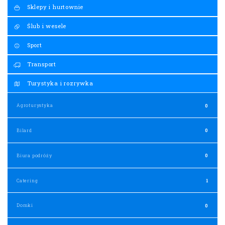
Sklepy i hurtownie
Ślub i wesele
Sport
Transport
Turystyka i rozrywka
Agroturystyka
0
Bilard
0
Biura podróży
0
Catering
1
Domki
0