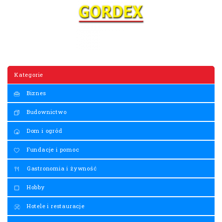
Kategorie
Biznes
Budownictwo
Dom i ogród
Fundacje i pomoc
Gastronomia i żywność
Hobby
Hotele i restauracje