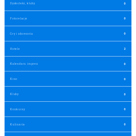
Dyskoteki, kluby
0
Fotorelacje
0
Gry i akcesoria
0
Hotele
2
Kalendarz imprez
0
Kino
0
Kluby
0
Konkursy
0
Kulinaria
0