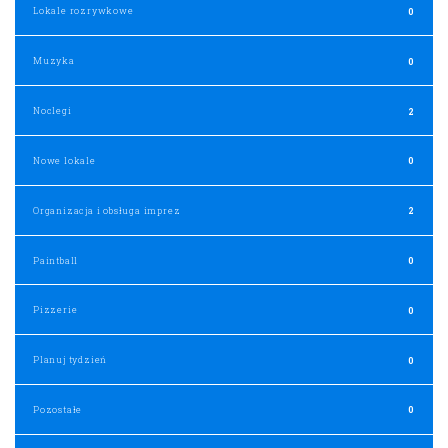
Lokale rozrywkowe
0
Muzyka
0
Noclegi
2
Nowe lokale
0
Organizacja i obsługa imprez
2
Paintball
0
Pizzerie
0
Planuj tydzień
0
Pozostałe
0