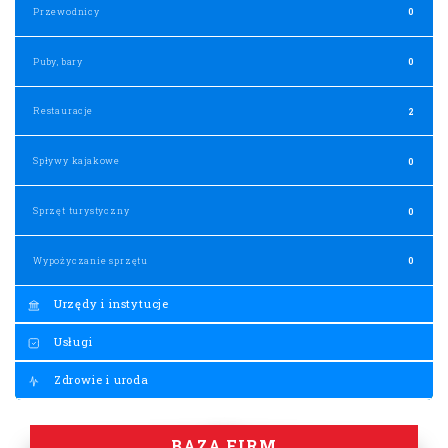
Przewodnicy
0
Puby, bary
0
Restauracje
2
Spływy kajakowe
0
Sprzęt turystyczny
0
Wypożyczanie sprzętu
0
Urzędy i instytucje
Usługi
Zdrowie i uroda
BAZA FIRM