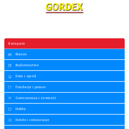
Kategorie
Biznes
Budownictwo
Dom i ogród
Fundacje i pomoc
Gastronomia i żywność
Hobby
Hotele i restauracje