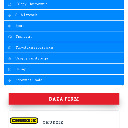
Sklepy i hurtownie
Ślub i wesele
Sport
Transport
Turystyka i rozrywka
Urzędy i instytucje
Usługi
Zdrowie i uroda
BAZA FIRM
CHUDZIK