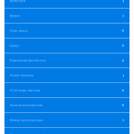
Motocykle
1
Myjnie
1
Oleje, smary
5
Opony
3
Pojazdy specjalistyczne
3
Pomoc drogowa
1
Przyczepy, naczepy
0
Serwisy motocyklowe
0
Sklepy motoryzacyjne
1