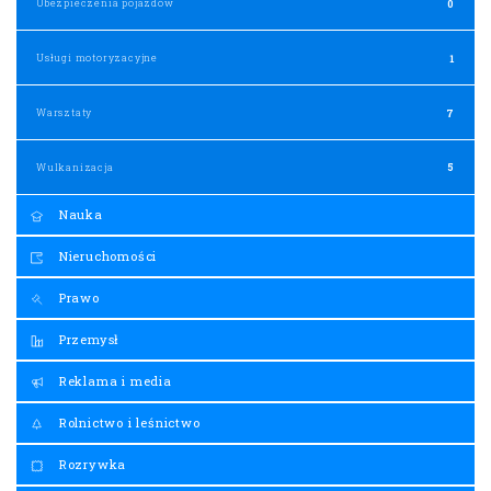
Ubezpieczenia pojazdów
0
Usługi motoryzacyjne
1
Warsztaty
7
Wulkanizacja
5
Nauka
Nieruchomości
Prawo
Przemysł
Reklama i media
Rolnictwo i leśnictwo
Rozrywka