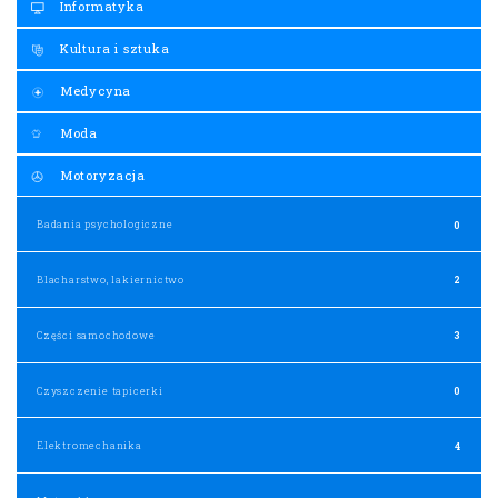
Informatyka
Kultura i sztuka
Medycyna
Moda
Motoryzacja
Badania psychologiczne
0
Blacharstwo, lakiernictwo
2
Części samochodowe
3
Czyszczenie tapicerki
0
Elektromechanika
4