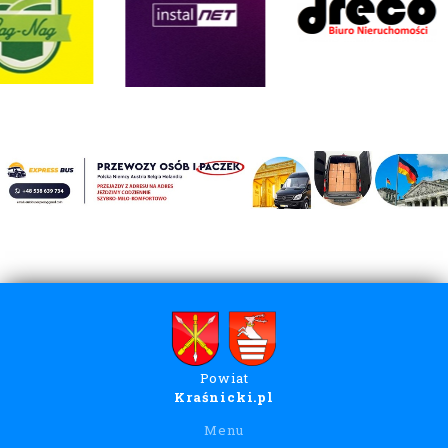
Powiat
Kraśnicki.pl
Menu