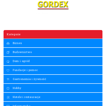
Kategorie
Biznes
Budownictwo
Dom i ogród
Fundacje i pomoc
Gastronomia i żywność
Hobby
Hotele i restauracje
Informatyka