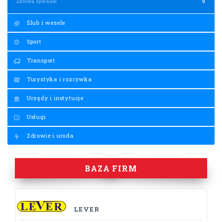
Zdrowa żywność
0
Ślub i wesele
Sport
Transport
Turystyka i rozrywka
Urzędy i instytucje
Usługi
Zdrowie i uroda
BAZA FIRM
LEVER