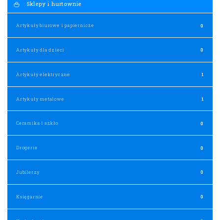
Sklepy i hurtownie
Artykuły biurowe i papiernicze
0
Artykuły dla dzieci
0
Artykuły elektryczne
1
Artykuły metalowe
1
Ceramika i szkło
0
Drogerie
0
Jubilerzy
0
Księgarnie
0