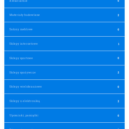
Kwiaciarnie
0
Materiały budowlane
2
Salony meblowe
0
Sklepy internetowe
1
Sklepy sportowe
0
Sklepy spożywcze
2
Sklepy wielobranżowe
0
Sklepy z elektroniką
2
Upominki, pamiątki
0