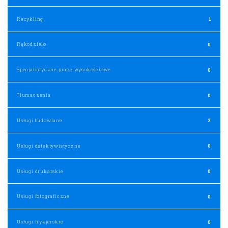
Recykling
1
Rękodzieło
0
Specjalistyczne prace wysokościowe
0
Tłumaczenia
0
Usługi budowlane
2
Usługi detektywistyczne
0
Usługi drukarskie
0
Usługi fotograficzne
0
Usługi fryzjerskie
0