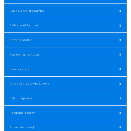
Gabinety weterynaryjne
0
Gadżety reklamowe
0
Kamieniarstwo
0
Marketing, reklama
0
Obróbka metali
0
Ochrona przeciwpożarowa
0
Odbiór odpadów
2
Pamiątki, ozdoby
0
Pozostałe usługi
0