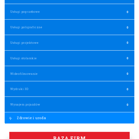
Usługi pogrzebowe
0
Usługi poligraficzne
0
Usługi projektowe
0
Usługi stolarskie
0
Wideofilmowanie
0
Wydruki 3D
0
Wynajem pojazdów
0
Zdrowie i uroda
BAZA FIRM