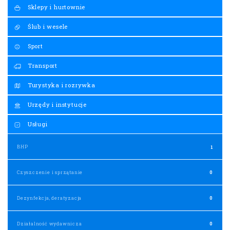
Sklepy i hurtownie
Ślub i wesele
Sport
Transport
Turystyka i rozrywka
Urzędy i instytucje
Usługi
BHP
1
Czyszczenie i sprzątanie
0
Dezynfekcja, deratyzacja
0
Działalność wydawnicza
0