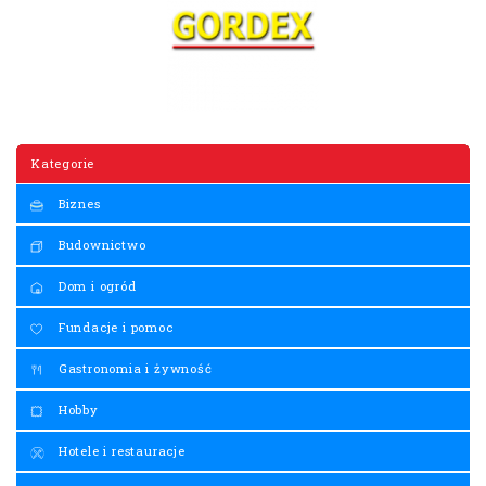
Kategorie
Biznes
Budownictwo
Dom i ogród
Fundacje i pomoc
Gastronomia i żywność
Hobby
Hotele i restauracje