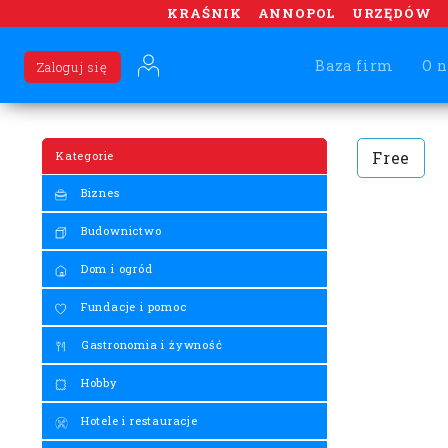
KRAŚNIK
ANNOPOL
URZĘDÓW
Baza firm
O n
Zaloguj się
Free
Kategorie
Biznes
Budownictwo
Dom i ogród
Fundacje i pomoc
Gastronomia i żywność
Hobby
Hotele i restauracje