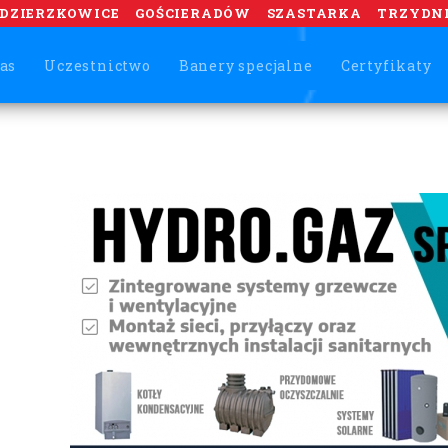
DZIERZKOWICE
GOŚCIERADÓW
SZASTARKA
TRZYDN
as
Uczestnictwo
Banery specjalne
Certyfikaty