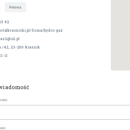
t
Pobierz
25 82
portalkrasnicki.pl/firma/hydro-gaz
gaz2@o2.pl
 /42, 23-200 Kraśnik
11-11
 wiadomość