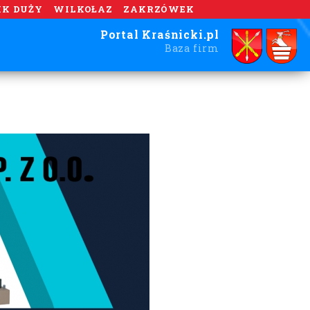
IK DUŻY
WILKOŁAZ
ZAKRZÓWEK
Portal Kraśnicki.pl
Baza firm