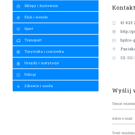
Sklepy i hurtownie
Kontak
Ślub i wesele
81 825 
Sport
http://
Transport
hydro-
Pasieka
Turystyka i rozrywka
111-111-
Urzędy i instytucje
Usługi
Zdrowie i uroda
Wyślij