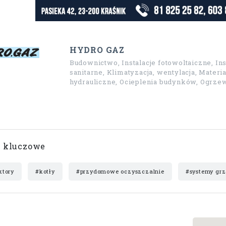
HYDRO GAZ
Budownictwo, Instalacje fotowoltaiczne, Ins
sanitarne, Klimatyzacja, wentylacja, Materi
hydrauliczne, Ocieplenia budynków, Ogrze
 kluczowe
ktory
#kotły
#przydomowe oczyszczalnie
#systemy gr