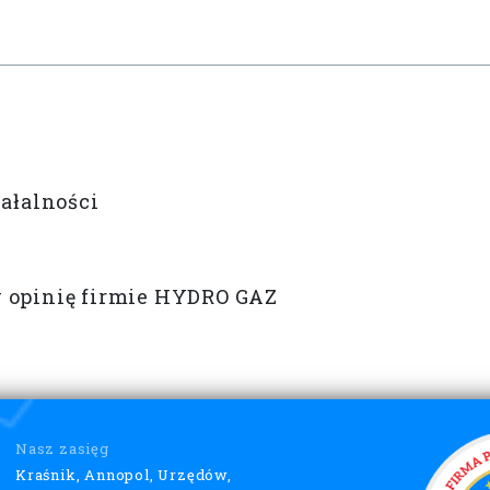
iałalności
 opinię firmie HYDRO GAZ
Nasz zasięg
Kraśnik, Annopol, Urzędów,