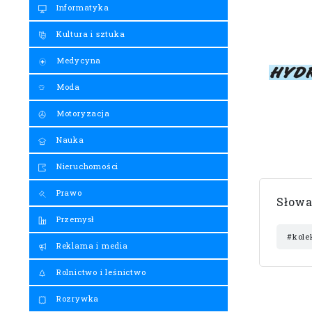
Informatyka
Kultura i sztuka
Medycyna
Moda
Motoryzacja
Nauka
Nieruchomości
Prawo
Słowa
Przemysł
#kole
Reklama i media
Rolnictwo i leśnictwo
Rozrywka