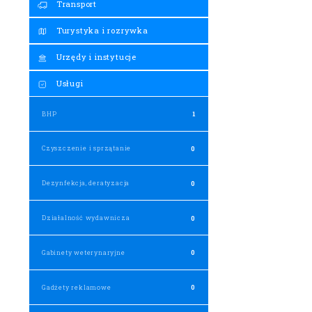
Transport
Turystyka i rozrywka
Urzędy i instytucje
Usługi
BHP
1
Czyszczenie i sprzątanie
0
Dezynfekcja, deratyzacja
0
Działalność wydawnicza
0
Gabinety weterynaryjne
0
Gadżety reklamowe
0