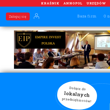
KRAŚNIK
ANNOPOL
URZĘDÓW
Baza firm
O n
Zaloguj się
Dołącz do
lokalnych
przedsiębiorców!