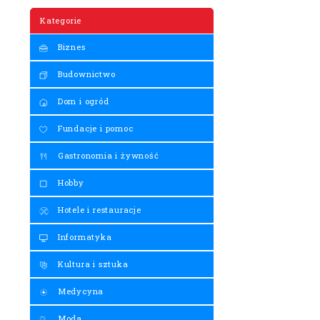
Kategorie
Biznes
Budownictwo
Dom i ogród
Fundacje i pomoc
Gastronomia i żywność
Hobby
Hotele i restauracje
Informatyka
Kultura i sztuka
Medycyna
Moda