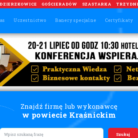
DZIERZKOWICE
GOŚCIERADÓW
SZASTARKA
TRZYDN
as
Uczestnictwo
Banery specjalne
Certyfikaty
Znajdź firmę lub wykonawcę
w powiecie Kraśnickim
Lorem ipsum