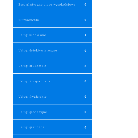
Specjalistyczne prace wysokościowe
0
Tłumaczenia
0
Usługi budowlane
2
Usługi detektywistyczne
0
Usługi drukarskie
0
Usługi fotograficzne
0
Usługi fryzjerskie
0
Usługi geodezyjne
0
Usługi graficzne
0