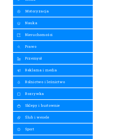
Motoryzacja
Nauka
Nieruchomości
Prawo
Przemysł
Reklama i media
Rolnictwo i leśnictwo
Rozrywka
Sklepy i hurtownie
Ślub i wesele
Sport