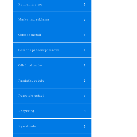
Kamieniarstwo
0
Marketing, reklama
0
Obróbka metali
0
Ochrona przeciwpożarowa
0
Odbiór odpadów
2
Pamiątki, ozdoby
0
Pozostałe usługi
0
Recykling
1
Rękodzieło
0