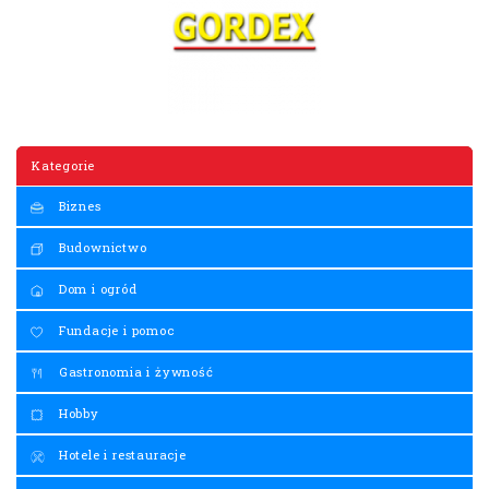
Kategorie
Biznes
Budownictwo
Dom i ogród
Fundacje i pomoc
Gastronomia i żywność
Hobby
Hotele i restauracje