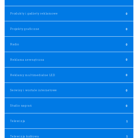
Produkty i gadżety reklamowe
0
Projekty graficzne
0
Radio
0
Reklama zewnętrzna
0
Reklamy multimedialne LED
0
Serwisy i wortale internetowe
0
Studio nagrań
0
Telewizja
1
Telewizja kablowa
1