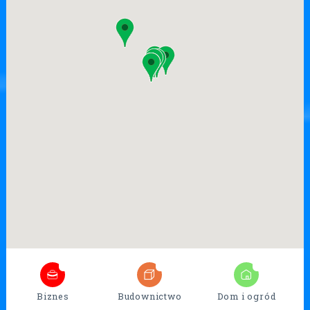
7
26
17
Biznes
Budownictwo
Dom i ogród