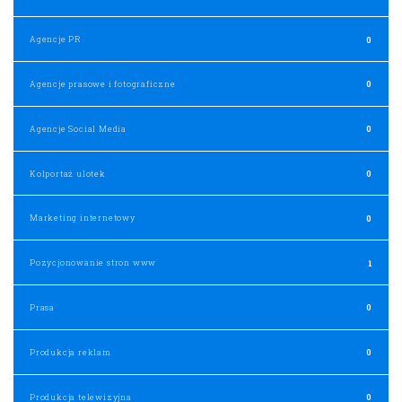
Agencje PR
0
Agencje prasowe i fotograficzne
0
Agencje Social Media
0
Kolportaż ulotek
0
Marketing internetowy
0
Pozycjonowanie stron www
1
Prasa
0
Produkcja reklam
0
Produkcja telewizyjna
0