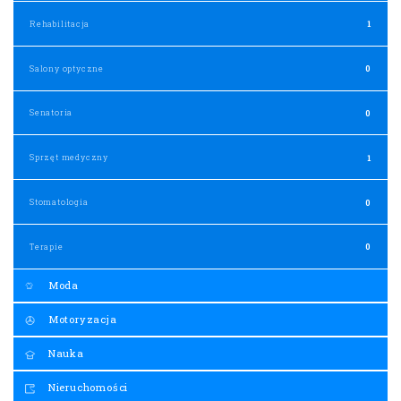
Rehabilitacja
1
Salony optyczne
0
Senatoria
0
Sprzęt medyczny
1
Stomatologia
0
Terapie
0
Moda
Motoryzacja
Nauka
Nieruchomości