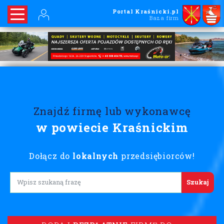
Portal Kraśnicki.pl
Baza firm
Znajdź firmę lub wykonawcę
w powiecie Kraśnickim
Dołącz do
lokalnych
przedsiębiorców!
Lorem ipsum