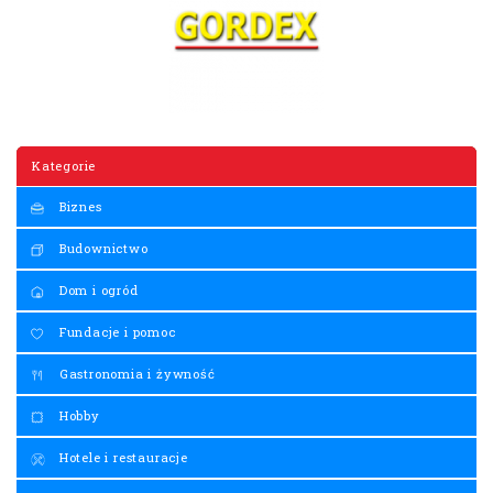
Kategorie
Biznes
Budownictwo
Dom i ogród
Fundacje i pomoc
Gastronomia i żywność
Hobby
Hotele i restauracje