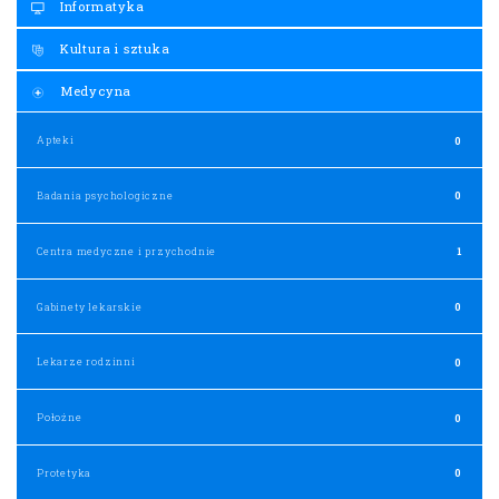
Informatyka
Kultura i sztuka
Medycyna
Apteki
0
Badania psychologiczne
0
Centra medyczne i przychodnie
1
Gabinety lekarskie
0
Lekarze rodzinni
0
Położne
0
Protetyka
0