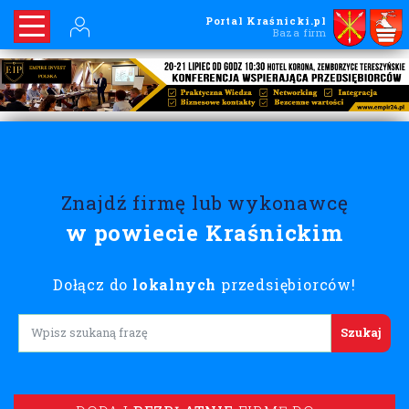
Portal Kraśnicki.pl
Baza firm
Znajdź firmę lub wykonawcę
w powiecie Kraśnickim
Dołącz do
lokalnych
przedsiębiorców!
Lorem ipsum