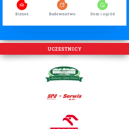
7
26
17
Biznes
Budownictwo
Dom i ogród
UCZESTNICY