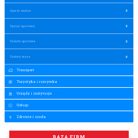
Sporty wodne
0
Sprzęt sportowy
0
Szkoły sportowe
0
Szkoły tańca
0
Transport
Turystyka i rozrywka
Urzędy i instytucje
Usługi
Zdrowie i uroda
BAZA FIRM