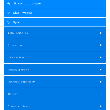
Sklepy i hurtownie
Ślub i wesele
Sport
Broń i amunicja
0
Gimnastyka
0
Jeździectwo
0
Obiekty sportowe
0
Odżywki i suplementy
0
Rowery
1
Siłownia i fitness
0