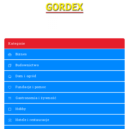
Kategorie
Biznes
Budownictwo
Dom i ogród
Fundacje i pomoc
Gastronomia i żywność
Hobby
Hotele i restauracje