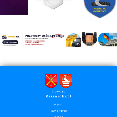
Powiat
Kraśnicki.pl
Menu
Baza firm
O nas