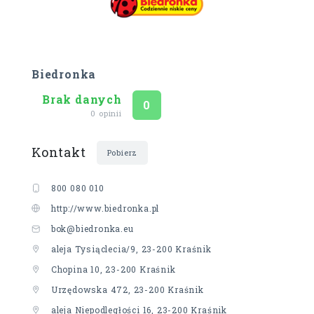
Biedronka
Brak danych
Ocena
na 5
0
0 opinii
Kontakt
Pobierz
800 080 010
http://www.biedronka.pl
bok@biedronka.eu
aleja Tysiąclecia/9, 23-200 Kraśnik
Chopina 10, 23-200 Kraśnik
Urzędowska 472, 23-200 Kraśnik
aleja Niepodległości 16, 23-200 Kraśnik