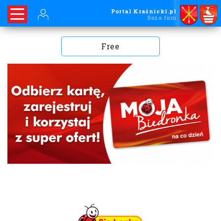
Portal Kraśnicki.pl
Baza firm
Free