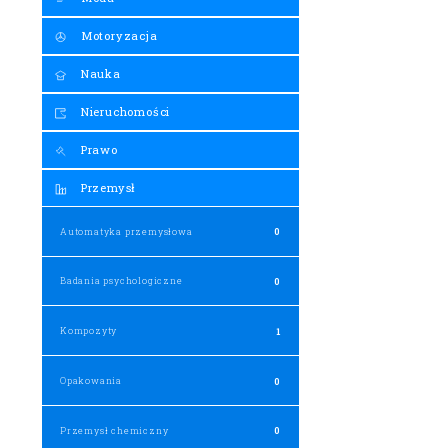
Motoryzacja
Nauka
Nieruchomości
Prawo
Przemysł
Automatyka przemysłowa
0
Badania psychologiczne
0
Kompozyty
1
Opakowania
0
Przemysł chemiczny
0