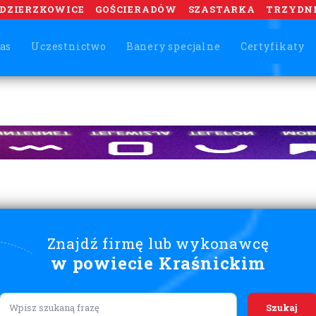
DZIERZKOWICE
GOŚCIERADÓW
SZASTARKA
TRZYDN
as
Uczestnictwo
Banery specjalne
Certyfikaty
Znajdź firmę lub wykonawcę
w powiecie Kraśnickim
Lorem ipsum