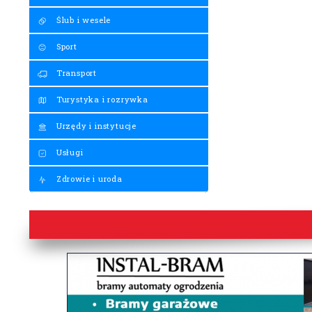
Ślub i wesele
Sport
Transport
Turystyka i rozrywka
Urzędy i instytucje
Usługi
Zdrowie i uroda