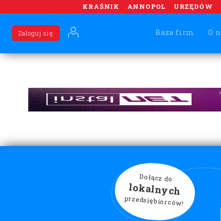
KRAŚNIK
ANNOPOL
URZĘDÓW
Baza firm
O n
Zaloguj się
Dołącz do
lokalnych
przedsiębiorców!