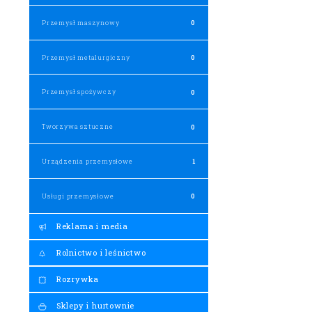
Przemysł maszynowy
0
Przemysł metalurgiczny
0
Przemysł spożywczy
0
Tworzywa sztuczne
0
Urządzenia przemysłowe
1
Usługi przemysłowe
0
Reklama i media
Rolnictwo i leśnictwo
Rozrywka
Sklepy i hurtownie