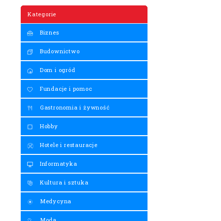
Kategorie
Biznes
Budownictwo
Dom i ogród
Fundacje i pomoc
Gastronomia i żywność
Hobby
Hotele i restauracje
Informatyka
Kultura i sztuka
Medycyna
Moda