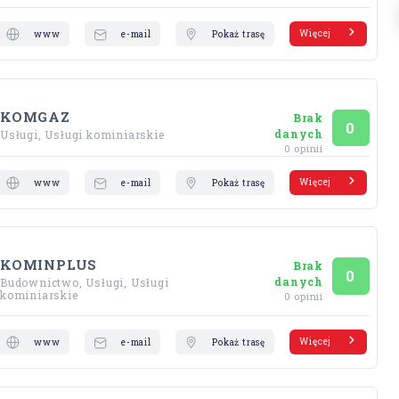
Więcej
www
e-mail
Pokaż trasę
KOMGAZ
Brak
Ocena
na 5
0
danych
Usługi, Usługi kominiarskie
0 opinii
Więcej
www
e-mail
Pokaż trasę
KOMINPLUS
Brak
Ocena
na 5
0
danych
Budownictwo, Usługi, Usługi
kominiarskie
0 opinii
Więcej
www
e-mail
Pokaż trasę