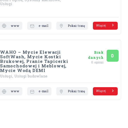
Usługi
Więcej
www
e-mail
Pokaż trasę
WAHO – Mycie Elewacji
Brak
Ocena
na 5
0
SoftWash, Mycie Kostki
danych
Brukowej, Pranie Tapicerki
0 opinii
Samochodowej i Meblowej,
Mycie Wodą DEMI
Usługi, Usługi budowlane
Więcej
www
e-mail
Pokaż trasę