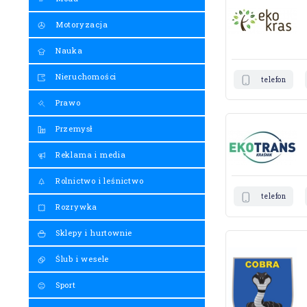
Motoryzacja
Nauka
Nieruchomości
telefon
Prawo
Przemysł
Reklama i media
Rolnictwo i leśnictwo
telefon
Rozrywka
Sklepy i hurtownie
Ślub i wesele
Sport