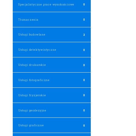
Specjalistyczne prace wysokościowe
0
Tłumaczenia
0
Usługi budowlane
2
Usługi detektywistyczne
0
Usługi drukarskie
0
Usługi fotograficzne
0
Usługi fryzjerskie
0
Usługi geodezyjne
0
Usługi graficzne
0