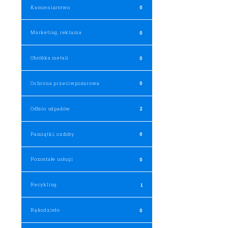
Kamieniarstwo
0
Marketing, reklama
0
Obróbka metali
0
Ochrona przeciwpożarowa
0
Odbiór odpadów
2
Pamiątki, ozdoby
0
Pozostałe usługi
0
Recykling
1
Rękodzieło
0