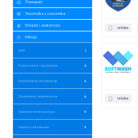
Transport
Turystyka i rozrywka
Urzędy i instytucje
telefon
Usługi
BHP
1
Czyszczenie i sprzątanie
0
Dezynfekcja, deratyzacja
0
Działalność wydawnicza
0
telefon
Gabinety weterynaryjne
0
Gadżety reklamowe
0