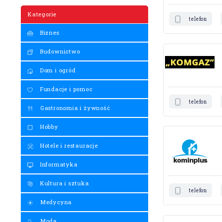
Kategorie
telefon
Biznes
Budownictwo
Dom i ogród
Fundacje i pomoc
telefon
Gastronomia i żywność
Hobby
Hotele i restauracje
Informatyka
Kultura i sztuka
telefon
Medycyna
Moda