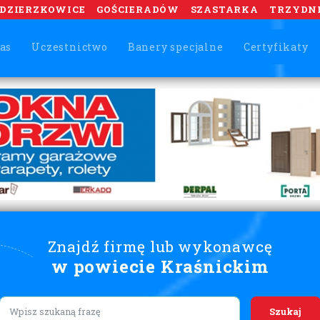
DZIERZKOWICE
GOŚCIERADÓW
SZASTARKA
TRZYDN
as
Uczestnictwo
Banery specjalne
Certyfikaty
Znajdź firmę lub wykonawcę
w powiecie Kraśnickim
Lorem ipsum