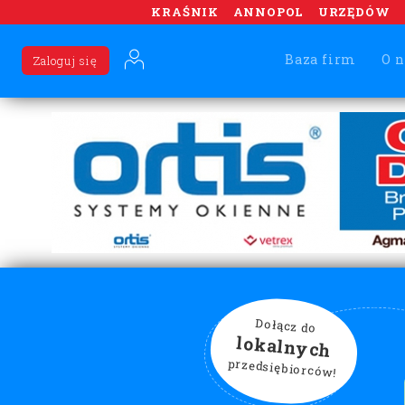
KRAŚNIK
ANNOPOL
URZĘDÓW
Baza firm
O n
Zaloguj się
Dołącz do
lokalnych
przedsiębiorców!