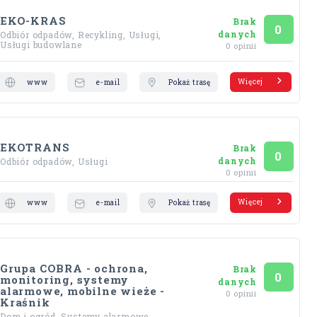
EKO-KRAS
Brak
Ocena
na 5
0
danych
Odbiór odpadów, Recykling, Usługi,
Usługi budowlane
0 opinii
Więcej
www
e-mail
Pokaż trasę
EKOTRANS
Brak
Ocena
na 5
0
danych
Odbiór odpadów, Usługi
0 opinii
Więcej
www
e-mail
Pokaż trasę
Grupa COBRA - ochrona,
Brak
Ocena
na 5
0
monitoring, systemy
danych
alarmowe, mobilne wieże -
0 opinii
Kraśnik
Dom i ogród, Systemy alarmowe,