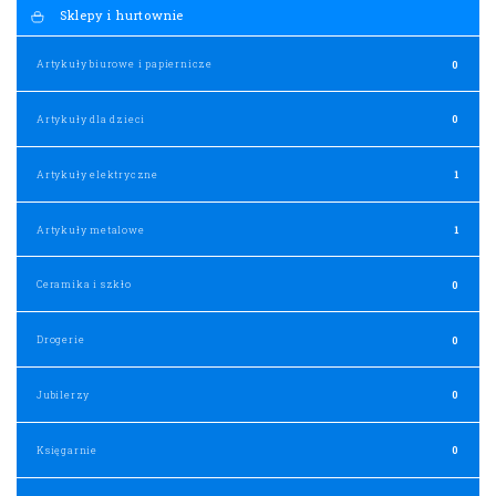
Sklepy i hurtownie
Artykuły biurowe i papiernicze
0
Artykuły dla dzieci
0
Artykuły elektryczne
1
Artykuły metalowe
1
Ceramika i szkło
0
Drogerie
0
Jubilerzy
0
Księgarnie
0