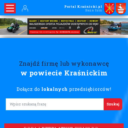
Portal Kraśnicki.pl
Baza firm
Znajdź firmę lub wykonawcę
w powiecie Kraśnickim
Dołącz do
lokalnych
przedsiębiorców!
Lorem ipsum