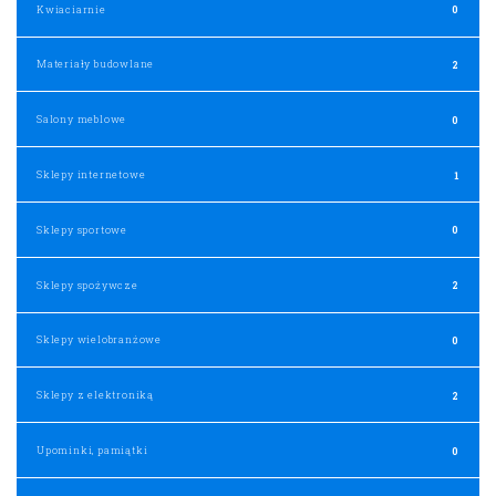
Kwiaciarnie
0
Materiały budowlane
2
Salony meblowe
0
Sklepy internetowe
1
Sklepy sportowe
0
Sklepy spożywcze
2
Sklepy wielobranżowe
0
Sklepy z elektroniką
2
Upominki, pamiątki
0