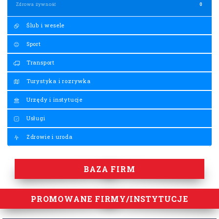
Zdrowa żywność
0
Ślub i wesele
Sport
Transport
Turystyka i rozrywka
Urzędy i instytucje
Usługi
Zdrowie i uroda
BAZA FIRM
PROMOWANE FIRMY/INSTYTUCJE