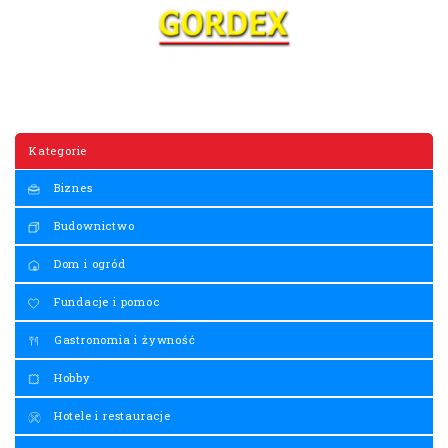
Kategorie
Biznes
Budownictwo
Dom i ogród
Fundacje i pomoc
Gastronomia i żywność
Hobby
Hotele i restauracje