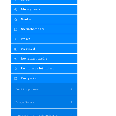
Motoryzacja
Nauka
Nieruchomości
Prawo
Przemysł
Reklama i media
Rolnictwo i leśnictwo
Rozrywka
Domki imprezowe
0
Escape Rooms
0
Imprezy - organizacja, animacje
1