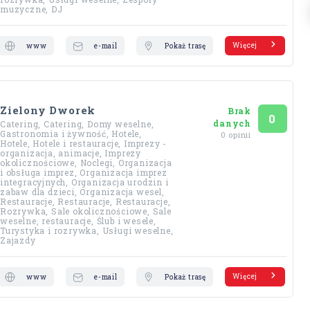
muzyczne, DJ
Więcej
www
e-mail
Pokaż trasę
Zielony Dworek
Brak
Ocena
na 5
0
danych
Catering, Catering, Domy weselne,
Gastronomia i żywność, Hotele,
0 opinii
Hotele, Hotele i restauracje, Imprezy -
organizacja, animacje, Imprezy
okolicznościowe, Noclegi, Organizacja
i obsługa imprez, Organizacja imprez
integracyjnych, Organizacja urodzin i
zabaw dla dzieci, Organizacja wesel,
Restauracje, Restauracje, Restauracje,
Rozrywka, Sale okolicznościowe, Sale
weselne, restauracje, Ślub i wesele,
Turystyka i rozrywka, Usługi weselne,
Zajazdy
Więcej
www
e-mail
Pokaż trasę