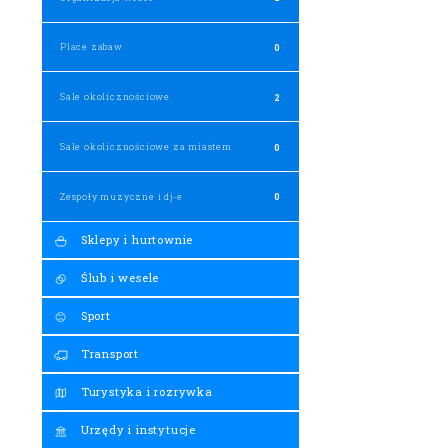
Place zabaw
0
Sale okolicznościowe
2
Sale okolicznościowe za miastem
0
Zespoły muzyczne i dj-e
0
Sklepy i hurtownie
Ślub i wesele
Sport
Transport
Turystyka i rozrywka
Urzędy i instytucje