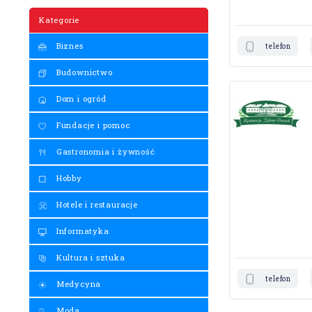
Kategorie
Biznes
telefon
Budownictwo
Dom i ogród
Fundacje i pomoc
Gastronomia i żywność
Hobby
Hotele i restauracje
Informatyka
Kultura i sztuka
telefon
Medycyna
Moda