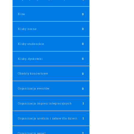
Kina
0
Kluby nocne
0
Kluby studenckie
0
Kluby, dyskoteki
0
Obiekty koncertowe
0
Organizacja eventów
0
Organizacja imprez integracyjnych
1
Organizacja urodzin i zabaw dla dzieci
1
Organizacja wesel
2