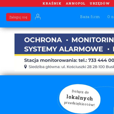
KRAŚNIK
ANNOPOL
URZĘDÓW
Baza firm
O n
Zaloguj się
Dołącz do
lokalnych
przedsiębiorców!