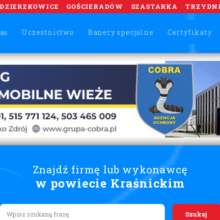
DZIERZKOWICE
GOŚCIERADÓW
SZASTARKA
TRZYDN
as
Uczestnictwo
Banery specjalne
Certyfikaty
Znajdź firmę lub wykonawcę
w powiecie Kraśnickim
Lorem ipsum