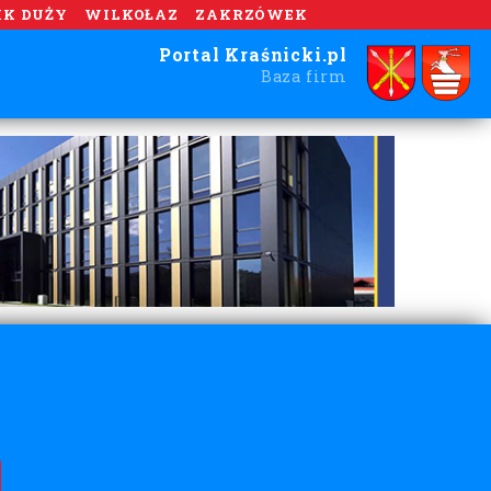
IK DUŻY
WILKOŁAZ
ZAKRZÓWEK
Portal Kraśnicki.pl
Baza firm