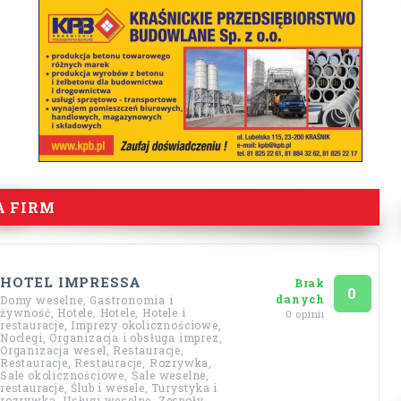
A FIRM
HOTEL IMPRESSA
Brak
Ocena
na 5
0
danych
Domy weselne, Gastronomia i
żywność, Hotele, Hotele, Hotele i
0 opinii
restauracje, Imprezy okolicznościowe,
Noclegi, Organizacja i obsługa imprez,
Organizacja wesel, Restauracje,
Restauracje, Restauracje, Rozrywka,
Sale okolicznościowe, Sale weselne,
restauracje, Ślub i wesele, Turystyka i
rozrywka, Usługi weselne, Zespoły