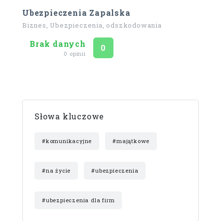
Ubezpieczenia Zapalska
Biznes, Ubezpieczenia, odszkodowania
Brak danych
Ocena
na 5
0
0 opinii
Słowa kluczowe
#komunikacyjne
#majątkowe
#na życie
#ubezpieczenia
#ubezpieczenia dla firm