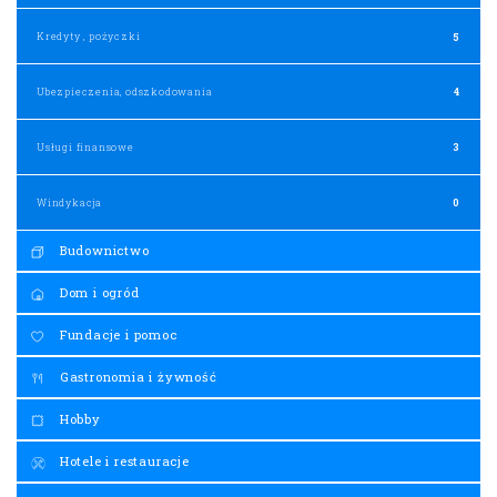
Kredyty , pożyczki
5
Ubezpieczenia, odszkodowania
4
Usługi finansowe
3
Windykacja
0
Budownictwo
Dom i ogród
Fundacje i pomoc
Gastronomia i żywność
Hobby
Hotele i restauracje