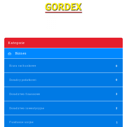
Kategorie
Biznes
Biura rachunkowe
0
Doradcy podatkowi
0
Doradztwo finansowe
3
Doradztwo inwestycyjne
2
Fundusze unijne
1