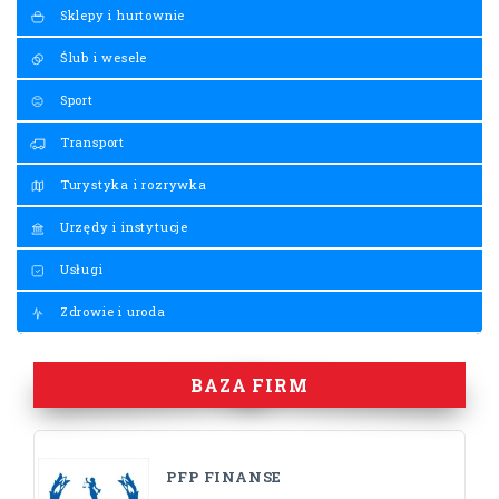
Sklepy i hurtownie
Ślub i wesele
Sport
Transport
Turystyka i rozrywka
Urzędy i instytucje
Usługi
Zdrowie i uroda
BAZA FIRM
PFP FINANSE