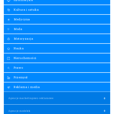
Kultura i sztuka
Medycyna
Moda
Motoryzacja
Nauka
Nieruchomości
Prawo
Przemysł
Reklama i media
Agencje marketingowo-reklamowe
0
Agencje modelek
0