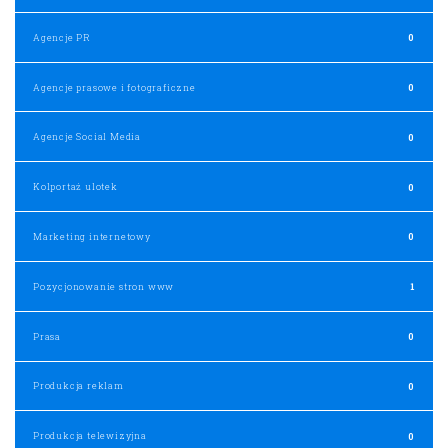
Agencje PR
0
Agencje prasowe i fotograficzne
0
Agencje Social Media
0
Kolportaż ulotek
0
Marketing internetowy
0
Pozycjonowanie stron www
1
Prasa
0
Produkcja reklam
0
Produkcja telewizyjna
0