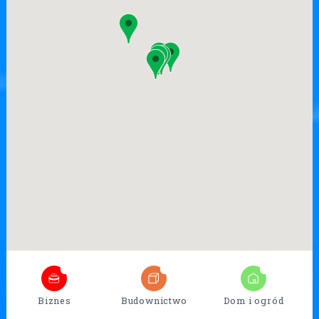
7
26
17
Biznes
Budownictwo
Dom i ogród