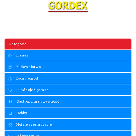
Kategorie
Biznes
Budownictwo
Dom i ogród
Fundacje i pomoc
Gastronomia i żywność
Hobby
Hotele i restauracje
Informatyka