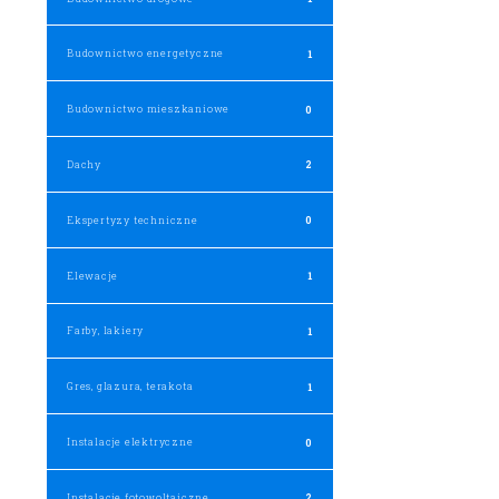
Budownictwo energetyczne
1
Budownictwo mieszkaniowe
0
Dachy
2
Ekspertyzy techniczne
0
Elewacje
1
Farby, lakiery
1
Gres, glazura, terakota
1
Instalacje elektryczne
0
Instalacje fotowoltaiczne
2