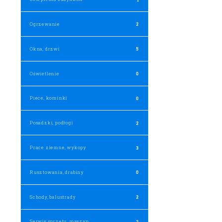
Ogrzewanie
2
Okna, drzwi
5
Oświetlenie
0
Piece, kominki
0
Posadzki, podłogi
2
Prace ziemne, wykopy
3
Rusztowania, drabiny
0
Schody, balustrady
2
Serwis sprzętu, maszyn
2