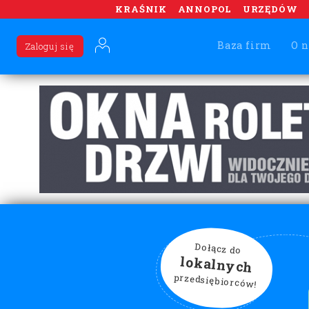
KRAŚNIK
ANNOPOL
URZĘDÓW
Baza firm
O n
Zaloguj się
Dołącz do
lokalnych
przedsiębiorców!