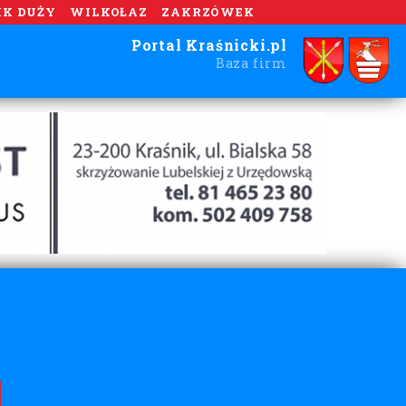
IK DUŻY
WILKOŁAZ
ZAKRZÓWEK
Portal Kraśnicki.pl
Baza firm