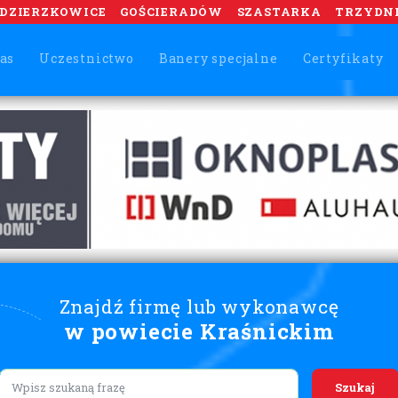
DZIERZKOWICE
GOŚCIERADÓW
SZASTARKA
TRZYDN
as
Uczestnictwo
Banery specjalne
Certyfikaty
Znajdź firmę lub wykonawcę
w powiecie Kraśnickim
Lorem ipsum