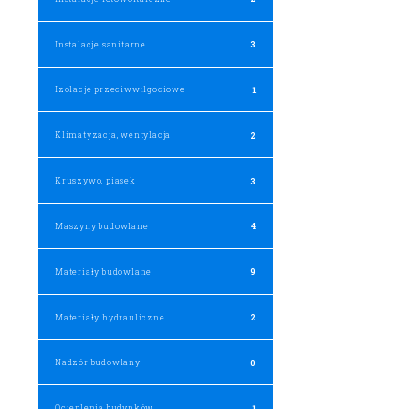
Instalacje sanitarne
3
Izolacje przeciwwilgociowe
1
Klimatyzacja, wentylacja
2
Kruszywo, piasek
3
Maszyny budowlane
4
Materiały budowlane
9
Materiały hydrauliczne
2
Nadzór budowlany
0
Ocieplenia budynków
1