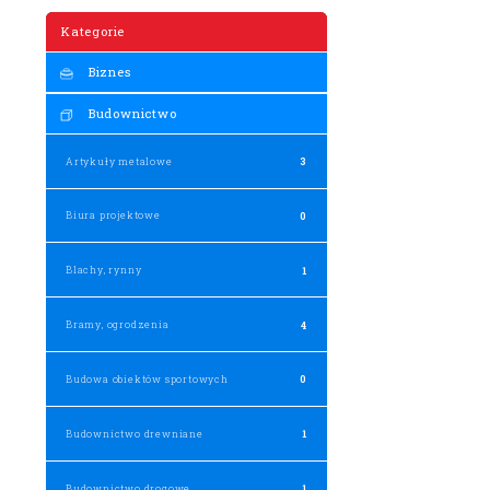
Kategorie
Biznes
Budownictwo
Artykuły metalowe
3
Biura projektowe
0
Blachy, rynny
1
Bramy, ogrodzenia
4
Budowa obiektów sportowych
0
Budownictwo drewniane
1
Budownictwo drogowe
1