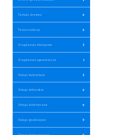
Tartaki, drewno
0
Termoizolacja
0
Urządzenia dźwigowe
2
Urządzenia spawalnicze
1
Usługi budowlane
2
Usługi dekarskie
0
Usługi elektryczne
0
Usługi geodezyjne
0
Usługi hydrauliczne
0