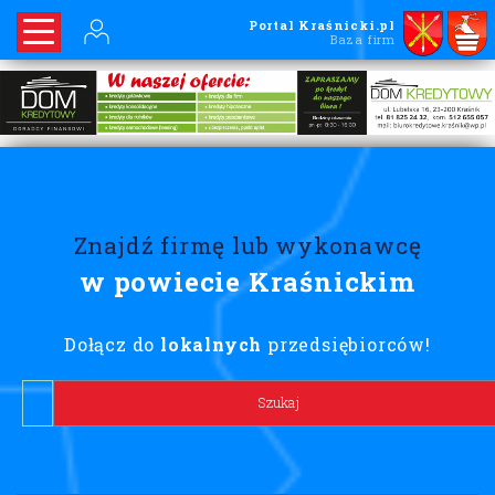
Portal Kraśnicki.pl
Baza firm
Znajdź firmę lub wykonawcę
w powiecie Kraśnickim
Dołącz do
lokalnych
przedsiębiorców!
Lorem ipsum