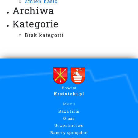
Zmień hasło
Archiwa
Kategorie
Brak kategorii
Powiat
Kraśnicki.pl
Menu
Baza firm
O nas
Uczestnictwo
Banery specjalne