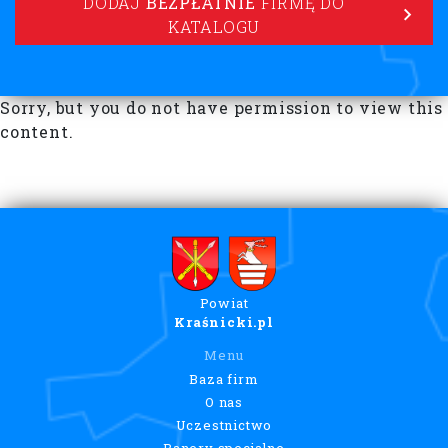
DODAJ
BEZPŁATNIE
FIRMĘ DO
KATALOGU
Sorry, but you do not have permission to view this
content.
Powiat
Kraśnicki.pl
Menu
Baza firm
O nas
Uczestnictwo
Banery specjalne