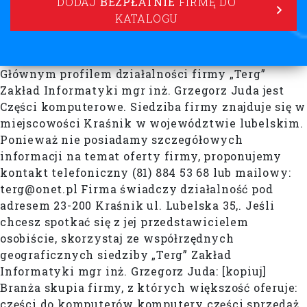
DODAJ
BEZPŁATNIE
FIRMĘ DO
KATALOGU
Głównym profilem działalności firmy „Terg”
Zakład Informatyki mgr inż. Grzegorz Juda jest
Części komputerowe. Siedziba firmy znajduje się w
miejscowości Kraśnik w województwie lubelskim.
Ponieważ nie posiadamy szczegółowych
informacji na temat oferty firmy, proponujemy
kontakt telefoniczny (81) 884 53 68 lub mailowy:
terg@onet.pl Firma świadczy działalność pod
adresem 23-200 Kraśnik ul. Lubelska 35,. Jeśli
chcesz spotkać się z jej przedstawicielem
osobiście, skorzystaj ze współrzędnych
geograficznych siedziby „Terg” Zakład
Informatyki mgr inż. Grzegorz Juda: [kopiuj]
Branża skupia firmy, z których większość oferuje:
części do komputerów komputery części sprzedaż