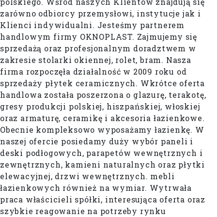
polskiego. Wśród naszych Klientów znajdują się
zarówno odbiorcy przemysłowi, instytucje jak i
Klienci indywidualni. Jesteśmy partnerem
handlowym firmy OKNOPLAST. Zajmujemy się
sprzedażą oraz profesjonalnym doradztwem w
zakresie stolarki okiennej, rolet, bram. Nasza
firma rozpoczęła działalność w 2009 roku od
sprzedaży płytek ceramicznych. Wkrótce oferta
handlowa została poszerzona o glazurę, terakotę,
gresy produkcji polskiej, hiszpańskiej, włoskiej
oraz armaturę, ceramikę i akcesoria łazienkowe.
Obecnie kompleksowo wyposażamy łazienkę. W
naszej ofercie posiedamy duży wybór paneli i
deski podłogowych, parapetów wewnętrznych i
zewnętrznych, kamieni naturalnych oraz płytki
elewacyjnej, drzwi wewnętrznych. mebli
łazienkowych również na wymiar. Wytrwała
praca właścicieli spółki, interesująca oferta oraz
szybkie reagowanie na potrzeby rynku