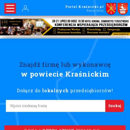
Portal Kraśnicki.pl
Baza firm
Znajdź firmę lub wykonawcę
w powiecie Kraśnickim
Dołącz do
lokalnych
przedsiębiorców!
Lorem ipsum