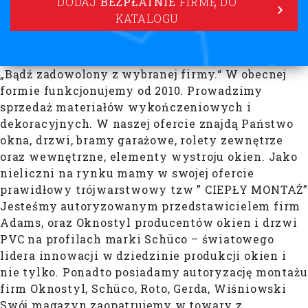
DODAJ
BEZPŁATNIE
FIRMĘ DO
KATALOGU
„Bądź zadowolony z wybranej firmy.“ W obecnej
formie funkcjonujemy od 2010. Prowadzimy
sprzedaż materiałów wykończeniowych i
dekoracyjnych. W naszej ofercie znajdą Państwo
okna, drzwi, bramy garażowe, rolety zewnętrze
oraz wewnętrzne, elementy wystroju okien. Jako
nieliczni na rynku mamy w swojej ofercie
prawidłowy trójwarstwowy tzw ” CIEPŁY MONTAŻ”
Jesteśmy autoryzowanym przedstawicielem firm
Adams, oraz Oknostyl producentów okien i drzwi
PVC na profilach marki Schüco – światowego
lidera innowacji w dziedzinie produkcji okien i
nie tylko. Ponadto posiadamy autoryzację montażu
firm Oknostyl, Schüco, Roto, Gerda, Wiśniowski
Swój magazyn zaopatrujemy w towary z