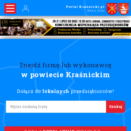
Portal Kraśnicki.pl
Baza firm
Znajdź firmę lub wykonawcę
w powiecie Kraśnickim
Dołącz do
lokalnych
przedsiębiorców!
Lorem ipsum