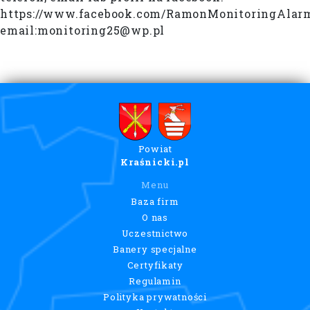
https://www.facebook.com/RamonMonitoringAlar
email:monitoring25@wp.pl
Powiat
Kraśnicki.pl
Menu
Baza firm
O nas
Uczestnictwo
Banery specjalne
Certyfikaty
Regulamin
Polityka prywatności