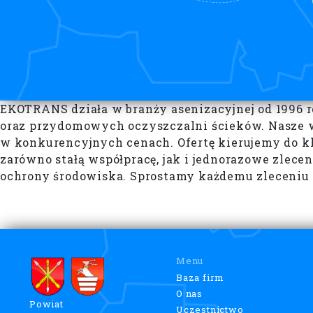
EKOTRANS działa w branży asenizacyjnej od 1996
oraz przydomowych oczyszczalni ścieków. Nasze 
w konkurencyjnych cenach. Ofertę kierujemy do kl
zarówno stałą współpracę, jak i jednorazowe zlece
ochrony środowiska. Sprostamy każdemu zleceniu 
Menu
Baza firm
O nas
Powiat
Uczestnictwo