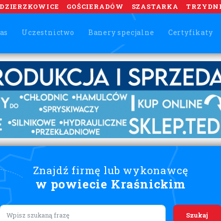
DZIERZKOWICE
GOŚCIERADÓW
SZASTARKA
TRZYDN
as
Uczestnictwo
Banery specjalne
Certyfikaty
Znajdź firmę lub wykonawcę
w powiecie Kraśnickim
Lorem ipsum