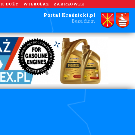
IK DUŻY
WILKOŁAZ
ZAKRZÓWEK
Portal Kraśnicki.pl
Baza firm