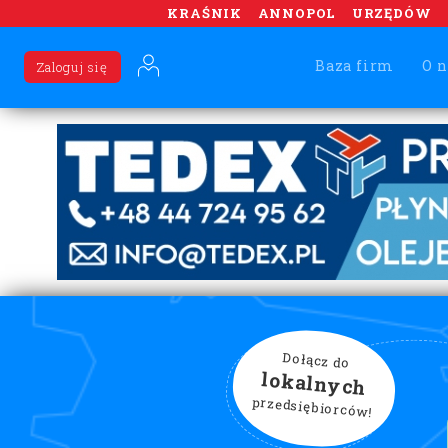
KRAŚNIK
ANNOPOL
URZĘDÓW
Baza firm
O n
Zaloguj się
Dołącz do
lokalnych
przedsiębiorców!