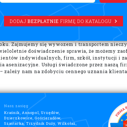
DODAJ
BEZPŁATNIE
FIRMĘ DO KATALOGU
 roku. Zajmujemy się wywozem i transportem niec
wieloletnie doświadczenie sprawia, że możemy za
ientów indywidualnych, firm, szkół, instytucji i
nia asenizacyjne. Usługi świadczone przez naszą f
– zależy nam na zdobyciu cennego uznania klienta
Nasz zasięg
Kraśnik, Annopol, Urzędów,
Dzierzkowice, Gościeradów,
Szastarka, Trzydnik Duży, Wilkołaz,