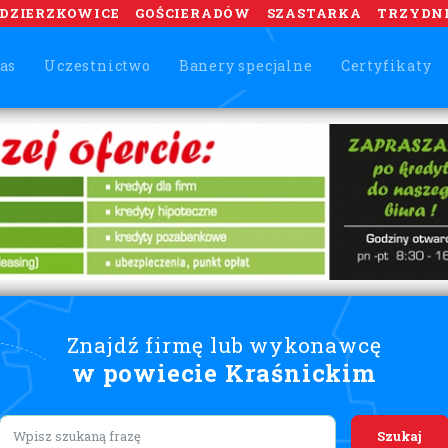
DZIERZKOWICE
GOŚCIERADÓW
SZASTARKA
TRZYDN
as
Uczestnictwo
Banery specjalne
Certyfikaty
Znajdź firmę lub wykonawcę
w powiecie Kraśnickim
Lorem ipsum