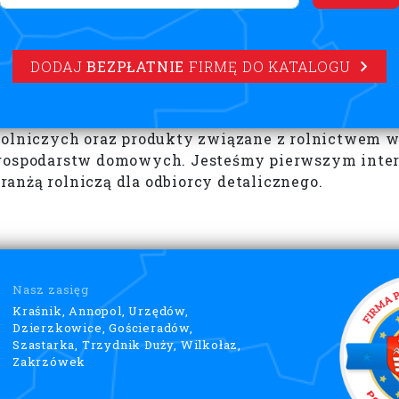
DODAJ
BEZPŁATNIE
FIRMĘ DO KATALOGU
 rolniczych oraz produkty związane z rolnictwem 
 gospodarstw domowych. Jesteśmy pierwszym inter
anżą rolniczą dla odbiorcy detalicznego.
Nasz zasięg
Kraśnik, Annopol, Urzędów,
Dzierzkowice, Gościeradów,
Szastarka, Trzydnik Duży, Wilkołaz,
Zakrzówek