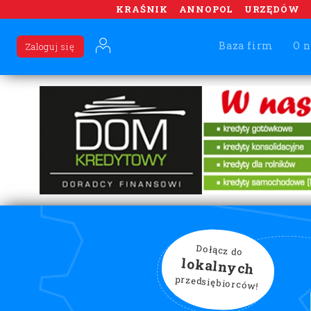
KRAŚNIK
ANNOPOL
URZĘDÓW
Baza firm
O n
Zaloguj się
Dołącz do
lokalnych
przedsiębiorców!