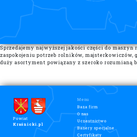
Sprzedajemy najwyższej jakości części do maszyn
zaspokojeniu potrzeb rolników, majsterkowiczów,
duży asortyment powiązany z szeroko rozumianą br
Menu
Baza firm
O nas
Powiat
Uczestnictwo
Kraśnicki.pl
Banery specjalne
Certyfikaty